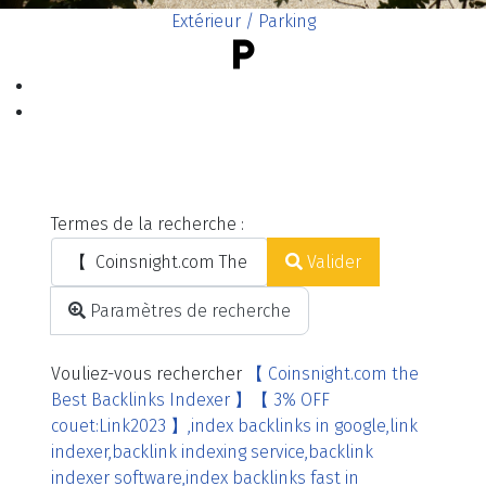
Extérieur / Parking
Formulaire de recherche
Termes de la recherche :
Valider
Type 2 or more characters for results.
Paramètres de recherche
Vouliez-vous rechercher
【 Coinsnight.com the
Best Backlinks Indexer 】【 3% OFF
couet:Link2023 】,index backlinks in google,link
indexer,backlink indexing service,backlink
indexer software,index backlinks fast in