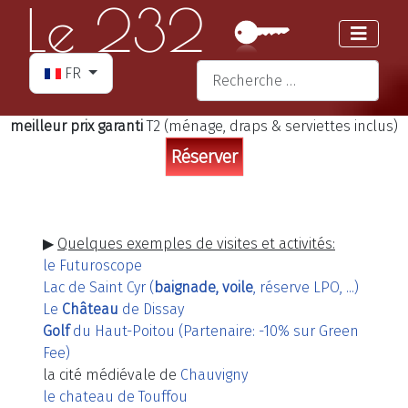
Sélectionnez votre langue
Valider
FR
Type 2 or more characters for re
meilleur prix garanti
T2 (ménage, draps & serviettes inclus)
▶
Quelques exemples de visites et activités:
le Futuroscope
Lac de Saint Cyr (
baignade, voile
, réserve LPO, ...)
Le
Château
de Dissay
Golf
du Haut-Poitou (Partenaire: -10% sur Green
Fee)
la cité médiévale de
Chauvigny
le chateau de Touffou